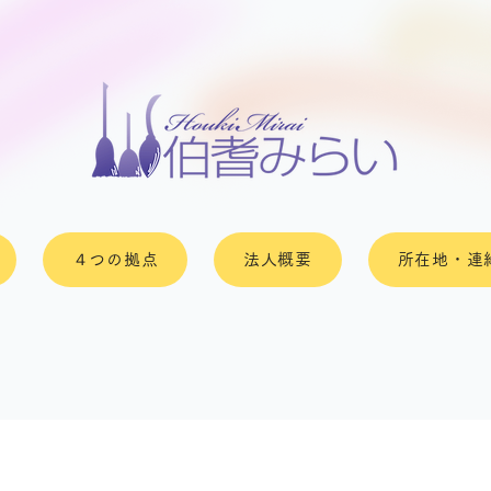
４つの拠点
法人概要
所在地・連