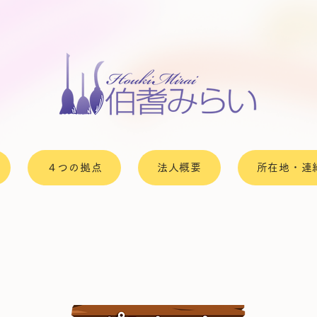
４つの拠点
法人概要
所在地・連