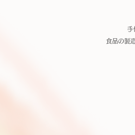
手
食品の製