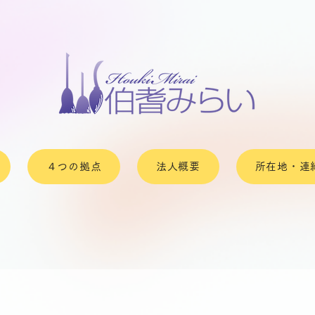
４つの拠点
法人概要
所在地・連